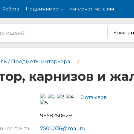
Работа
Недвижимость
Интернет-магазин
Компан
иль / Предметы интерьера
штор, карнизов и ж
0 отзывов
н
9858250629
нная почта
7500036@mail.ru