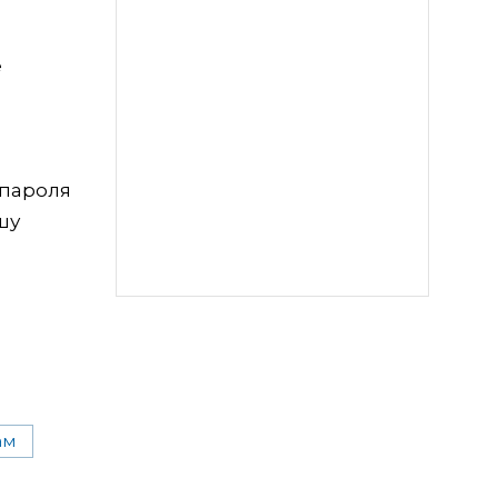
е
 пароля
шу
ам