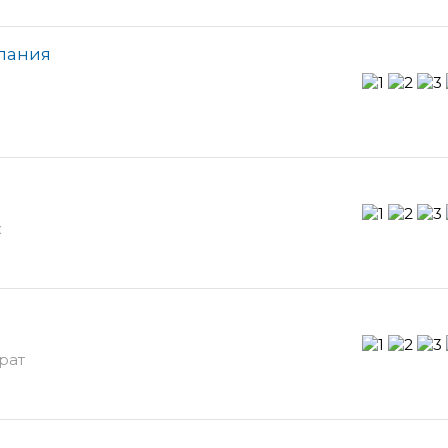
мпания
ж
арат