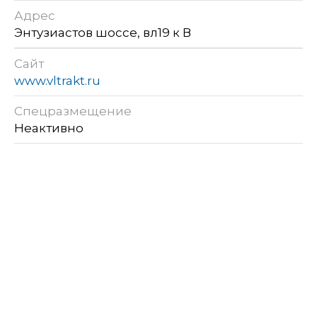
Адрес
Энтузиастов шоссе, вл19 к В
Сайт
www.vltrakt.ru
Спецразмещение
Неактивно