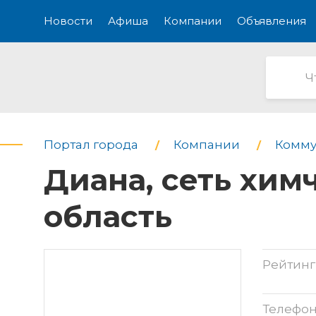
Новости
Афиша
Компании
Объявления
Портал города
Компании
Комму
Диана, сеть хим
область
Рейтинг
Телефо