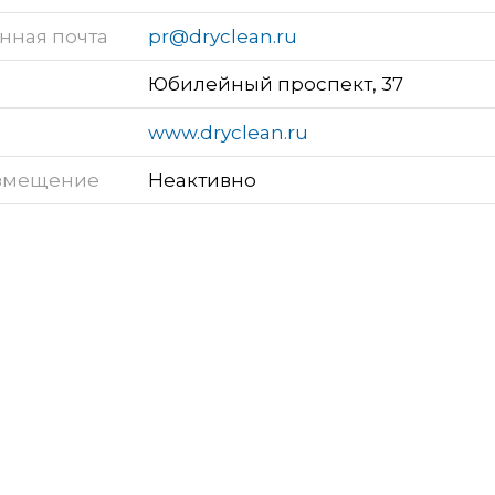
нная почта
pr@dryclean.ru
Юбилейный проспект, 37
www.dryclean.ru
змещение
Неактивно