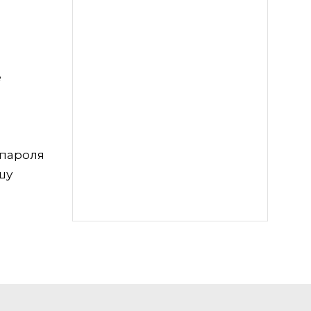
е
 пароля
шу