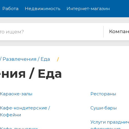
Работа
Недвижимость
Интернет-магазин
Компан
/ Развлечения / Еда
ния / Еда
Караоке-залы
Рестораны
Кафе-кондитерские /
Суши-бары
Кофейни
Услуги праздни
Кафе, пиццерии
оформления