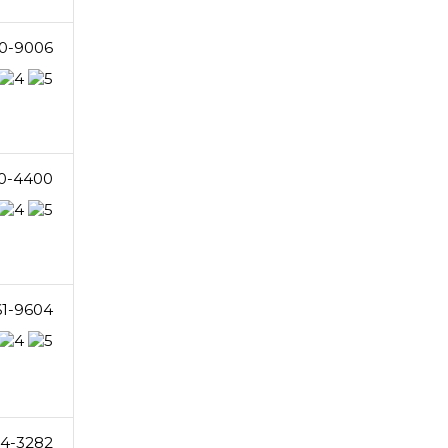
10-9006
0-4400
61-9604
14-3282