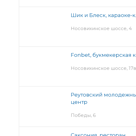
Шик и Блеск, караоке-к
Носовихинское шоссе, 4
Fonbet, букмекерская 
Носовихинское шоссе, 17
Реутовский молодежны
центр
Победы, 6
Саксония, ресторан