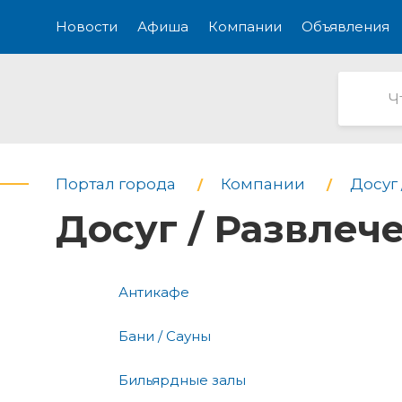
Новости
Афиша
Компании
Объявления
Портал города
Компании
Досуг 
Досуг / Развлече
Антикафе
Бани / Сауны
Бильярдные залы