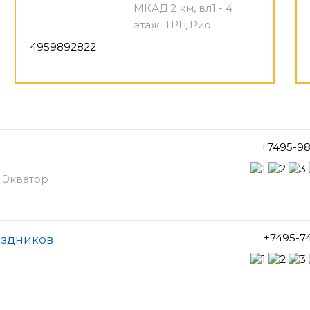
МКАД 2 км, вл1 - 4
этаж, ТРЦ Рио
4959892822
+7495-98
Ц Экватор
+7495-7
аздников