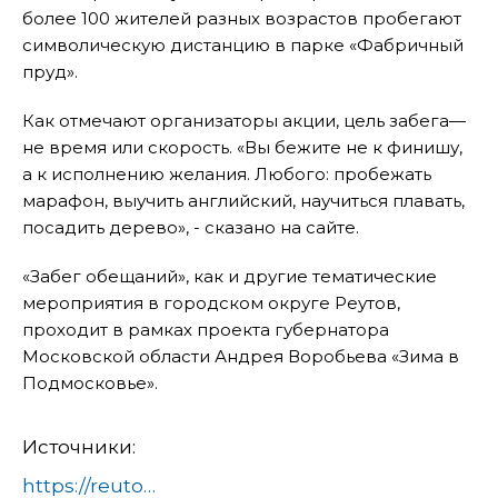
более 100 жителей разных возрастов пробегают
символическую дистанцию в парке «Фабричный
пруд».
Как отмечают организаторы акции, цель забега—
не время или скорость. «Вы бежите не к финишу,
а к исполнению желания. Любого: пробежать
марафон, выучить английский, научиться плавать,
посадить дерево», - сказано на сайте.
«Забег обещаний», как и другие тематические
мероприятия в городском округе Реутов,
проходит в рамках проекта губернатора
Московской области Андрея Воробьева «Зима в
Подмосковье».
Источники:
https://reutov.net/article/v-reutove-prodolzhaetsya-registratsiya-na-zabeg-obeschanij-657348