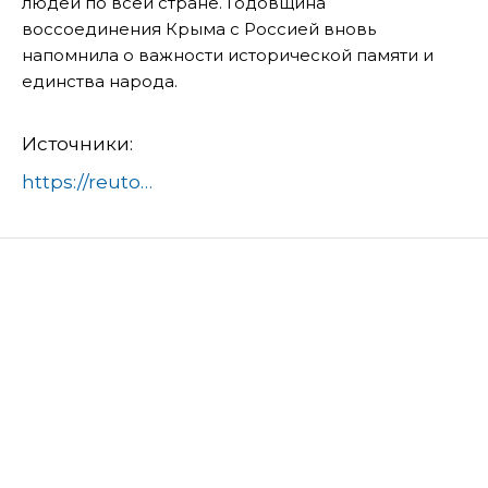
людей по всей стране. Годовщина
воссоединения Крыма с Россией вновь
напомнила о важности исторической памяти и
единства народа.
Источники:
https://reutov.net/article/v-reutove-yarko-otmetili-godovschinu-vossoedineniya-kryma-s-rossiej-670251