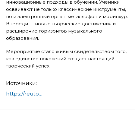
инновационные подходы в обучении. Ученики
осваивают не только классические инструменты,
но и электронный орган, металлофон и моринхур.
Впереди — новые творческие достижения и
расширение горизонтов музыкального
образования.
Мероприятие стало живым свидетельством того,
как единство поколений создаёт настоящий
творческий успех.
Источники:
https://reutov.net/article/muzykalnaya-shkola-no2-reutova-otmechaet-50-letnij-yubilej-v-2025-godu-674741