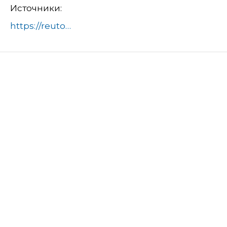
Источники:
https://reutov.net/article/upravlyayuschie-kompanii-reutova-gotovyatsya-k-obscheoblastnomu-subbotniku-674808