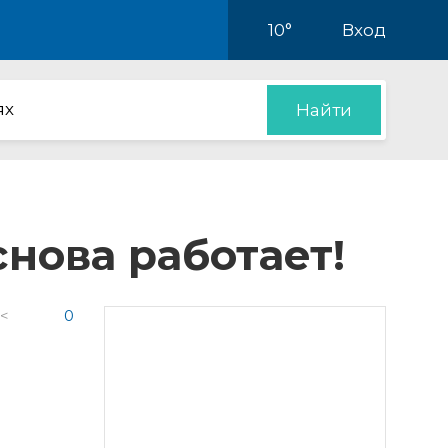
10°
Вход
ях
Найти
нова работает!
 <
0