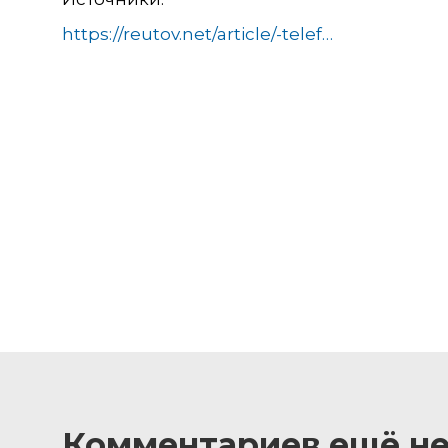
https://reutov.net/article/-telefon-obschestvennoj-priemnoj-snova-rabotaet-755200
Комментариев ещё не