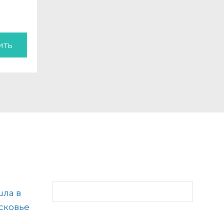
ить
шла в
сковье