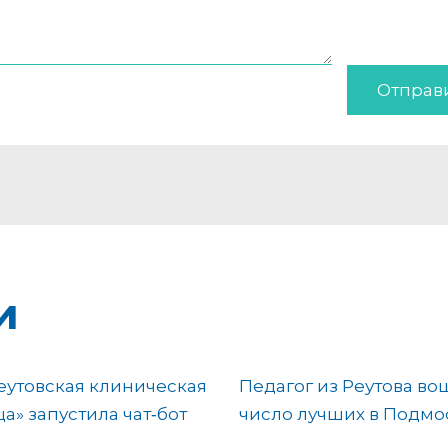
Отправ
и
еутовская клиническая
Педагог из Реутова во
а» запустила чат‑бот
число лучших в Подмо