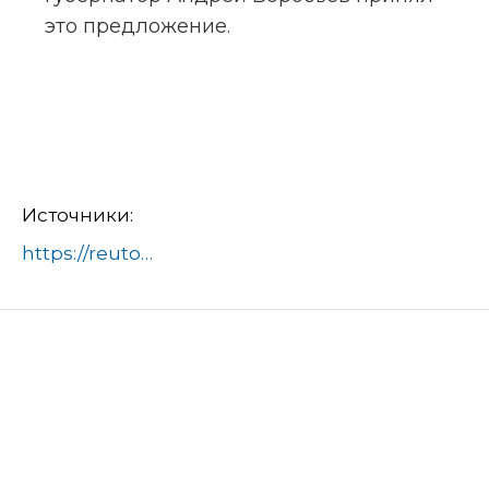
это предложение.
Источники:
https://reutov.net/article/delegatsiya-reutova-prinyala-uchastie-v-forume-podmoskove-est-rezultat-755857