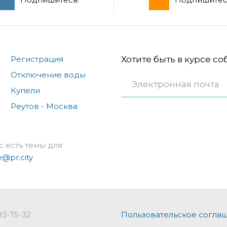
Регистрация
Хотите быть в курсе с
Отключение воды
Купели
Реутов - Москва
с есть темы для
e@pr.city
93-75-32
Пользовательское согла