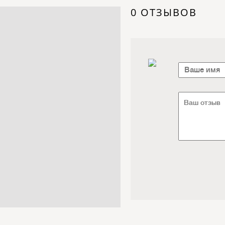
Электроника / Электротехника
0 ОТЗЫВОВ
Транспорт / Грузоперевозки
Мебель / Материалы /
Фурнитура
Интернет / Связь / IT
Автосервис / Автотовары
Реклама / Полиграфия / СМИ
Товары для животных /
Ветеринария
Досуг / Развлечения / Еда
Юридические / финансовые
услуги
Хозтовары / Канцелярия /
Упаковка