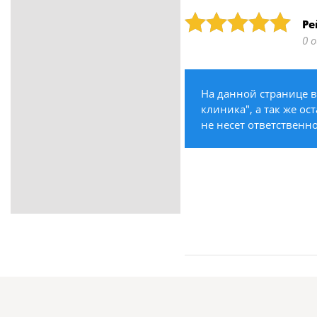
ритуальные услуги
Рейтинг: 5
Ре
Медицина / Здоровье /
0 
Красота
Строительство /
Недвижимость / Ремонт
На данной странице 
Одежда / Обувь
клиника", а так же ос
Текстиль / Предметы
не несет ответственно
интерьера
Культура / Искусство / Религия
Город / Власть
Спорт / Отдых / Туризм
Образование / Работа /
Карьера
Компьютеры / Бытовая
техника / Офисная техника
Охрана / Безопасность
Металлы / Топливо / Химия