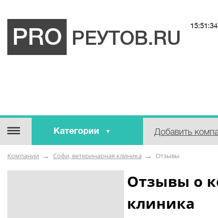
15:51:34
PRO
РЕУТОВ.RU
Категории
Добавить комп
Строительные / отделочные
Компании
Софи, ветеринарная клиника
Отзывы
материалы
Оборудование / Инструмент
Отзывы о к
Аварийные / справочные /
клиника
экстренные службы
Коммунальные / бытовые /