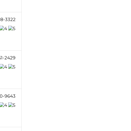
38-3322
61-2429
0-9643