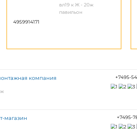
вл19 к Ж - 20ж
павильон
4959914171
+7495-54
-монтажная компания
аж
+7495-7
т-магазин