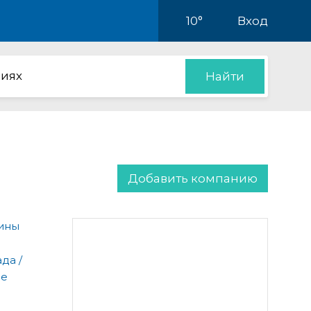
10°
Вход
иях
Найти
Добавить компанию
рины
да /
ые