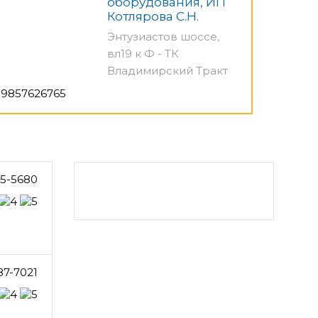
оборудования, ИП
Котлярова С.Н.
Энтузиастов шоссе,
вл19 к Ф - ТК
Владимирский Тракт
9857626765
5-5680
87-7021