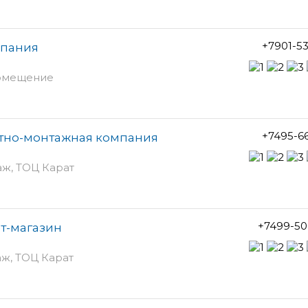
+7901-5
мпания
 помещение
+7495-6
ктно-монтажная компания
таж, ТОЦ Карат
+7499-50
т-магазин
таж, ТОЦ Карат