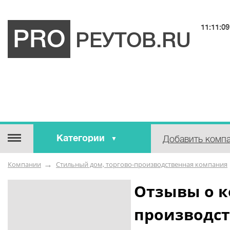
11:11:09
PRO
РЕУТОВ.RU
Категории
Добавить комп
Строительные / отделочные
Компании
Стильный дом, торгово-производственная компания
материалы
Оборудование / Инструмент
Отзывы о к
Аварийные / справочные /
производс
экстренные службы
Коммунальные / бытовые /