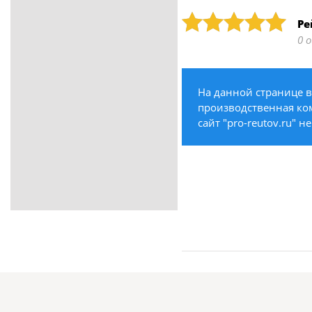
ритуальные услуги
Рейтинг: 5
Ре
Медицина / Здоровье /
0 
Красота
Строительство /
Недвижимость / Ремонт
На данной странице в
Одежда / Обувь
производственная ком
Текстиль / Предметы
сайт "pro-reutov.ru" 
интерьера
Культура / Искусство / Религия
Город / Власть
Спорт / Отдых / Туризм
Образование / Работа /
Карьера
Компьютеры / Бытовая
техника / Офисная техника
Охрана / Безопасность
Металлы / Топливо / Химия