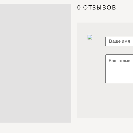
Электроника / Электротехника
0 ОТЗЫВОВ
Транспорт / Грузоперевозки
Мебель / Материалы /
Фурнитура
Интернет / Связь / IT
Автосервис / Автотовары
Реклама / Полиграфия / СМИ
Товары для животных /
Ветеринария
Досуг / Развлечения / Еда
Юридические / финансовые
услуги
Хозтовары / Канцелярия /
Упаковка