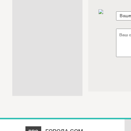
Интернет / Связь / IT
Автосервис / Автотовары
Реклама / Полиграфия / СМИ
Товары для животных /
Ветеринария
Досуг / Развлечения / Еда
Юридические / финансовые
услуги
Хозтовары / Канцелярия /
Упаковка