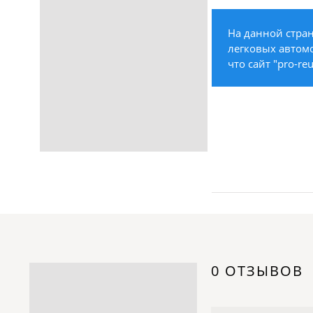
Строительство /
Недвижимость / Ремонт
На данной стран
Одежда / Обувь
легковых автомо
Текстиль / Предметы
что сайт "pro-re
интерьера
Культура / Искусство / Религия
Город / Власть
Спорт / Отдых / Туризм
Образование / Работа /
Карьера
Компьютеры / Бытовая
техника / Офисная техника
Охрана / Безопасность
Металлы / Топливо / Химия
Электроника / Электротехника
0 ОТЗЫВОВ
Транспорт / Грузоперевозки
Мебель / Материалы /
Фурнитура