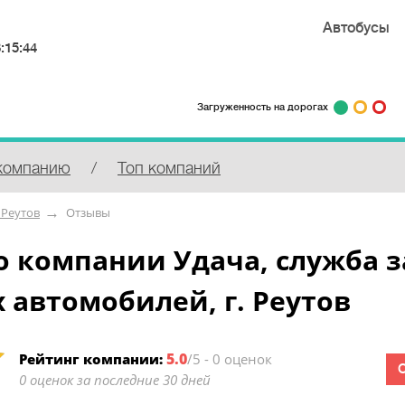
Автобусы
:15:44
Загруженность на дорогах
компанию
/
Топ компаний
 Реутов
Отзывы
 компании Удача, служба з
 автомобилей, г. Реутов
5.0
Рейтинг компании:
/5 - 0 оценок
0 оценок за последние 30 дней