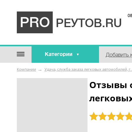
08
PRO
РЕУТОВ.RU
Категории
Добавить 
Строительные / отделочные
Компании
Удача, служба заказа легковых автомобилей, г.
материалы
Оборудование / Инструмент
Отзывы о
Аварийные / справочные /
легковых
экстренные службы
Коммунальные / бытовые /
ритуальные услуги
Рейтинг: 5
Медицина / Здоровье /
Красота