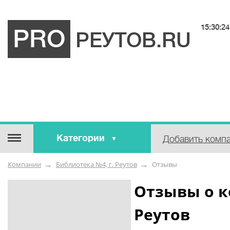
15:30:24
PRO
РЕУТОВ.RU
Категории
Добавить комп
Строительные / отделочные
Компании
Библиотека №4, г. Реутов
Отзывы
материалы
Оборудование / Инструмент
Отзывы о к
Аварийные / справочные /
Реутов
экстренные службы
Коммунальные / бытовые /