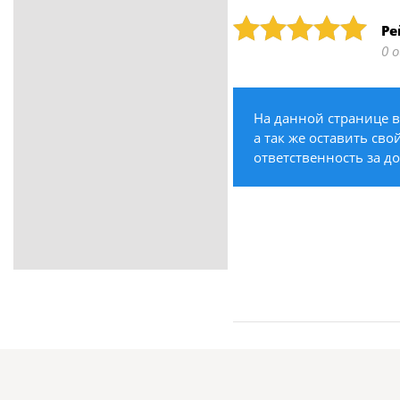
ритуальные услуги
Рейтинг: 5
Ре
Медицина / Здоровье /
0 
Красота
Строительство /
Недвижимость / Ремонт
На данной странице в
Одежда / Обувь
а так же оставить сво
Текстиль / Предметы
ответственность за д
интерьера
Культура / Искусство / Религия
Город / Власть
Спорт / Отдых / Туризм
Образование / Работа /
Карьера
Компьютеры / Бытовая
техника / Офисная техника
Охрана / Безопасность
Металлы / Топливо / Химия