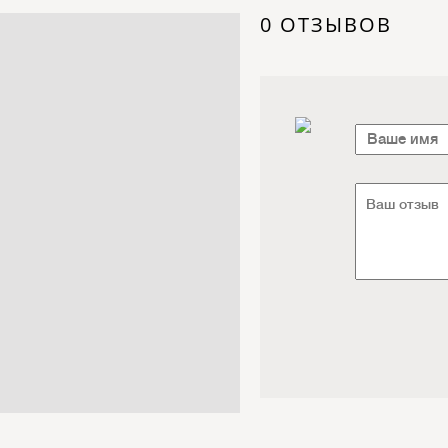
Электроника / Электротехника
0 ОТЗЫВОВ
Транспорт / Грузоперевозки
Мебель / Материалы /
Фурнитура
Интернет / Связь / IT
Автосервис / Автотовары
Реклама / Полиграфия / СМИ
Товары для животных /
Ветеринария
Досуг / Развлечения / Еда
Юридические / финансовые
услуги
Хозтовары / Канцелярия /
Упаковка