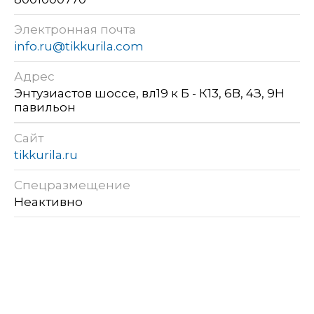
Электронная почта
info.ru@tikkurila.com
Адрес
Энтузиастов шоссе, вл19 к Б - К13, 6В, 4З, 9Н
павильон
Сайт
tikkurila.ru
Спецразмещение
Неактивно