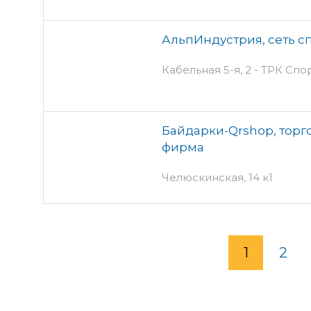
АльпИндустрия, сеть с
Кабельная 5-я, 2 - ТРК Спо
Байдарки-Qrshop, торг
фирма
Челюскинская, 14 к1
1
2