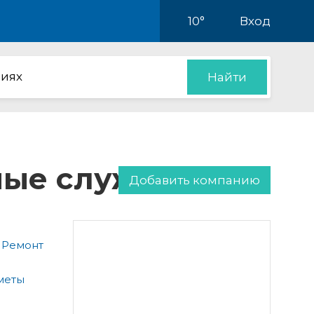
10°
Вход
иях
Найти
нные службы
Добавить компанию
 Ремонт
меты