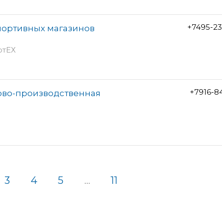
+7495-2
портивных магазинов
ртЕХ
+7916-8
ово-производственная
3
4
5
...
11