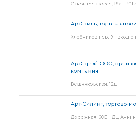
Открытое шоссе, 18а - 301
АртСтиль, торгово-про
Хлебников пер, 9 - вход с
АртСтрой, ООО, произв
компания
Вешняковская, 12д
Арт-Силинг, торгово-м
Дорожная, 60Б - ДЦ Анни