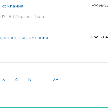
+7495-2
я компания
т17 - БЦ Персона Грата
+7495-64
водственная компания
3
4
5
...
28