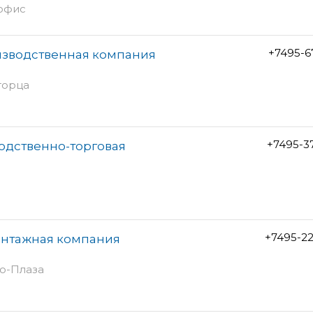
 офис
+7495-6
изводственная компания
 торца
+7495-3
одственно-торговая
+7495-2
онтажная компания
но-Плаза