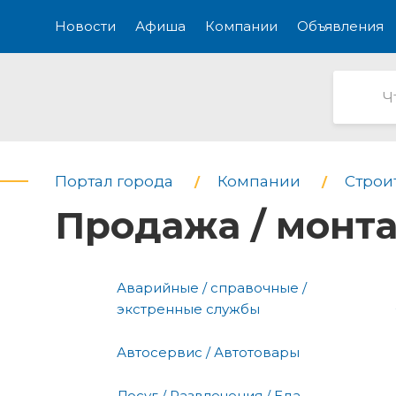
Новости
Афиша
Компании
Объявления
Портал города
Компании
Строи
Продажа / монт
Аварийные / справочные /
экстренные службы
Автосервис / Автотовары
Досуг / Развлечения / Еда