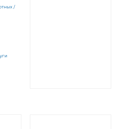
тных /
уги