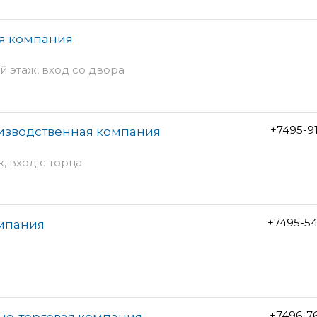
ая компания
й этаж, вход со двора
+7495-9
изводственная компания
ж, вход с торца
+7495-5
омпания
+7496-7
но-торговая компания