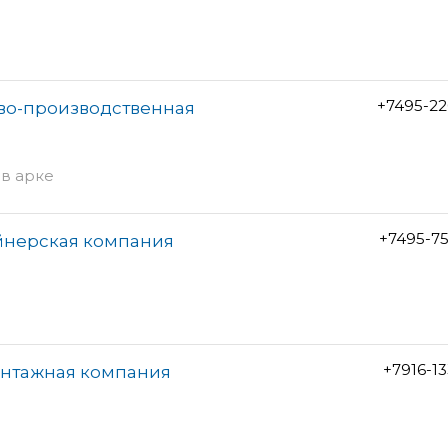
+7495-22
ово-производственная
 в арке
+7495-7
йнерская компания
+7916-1
онтажная компания