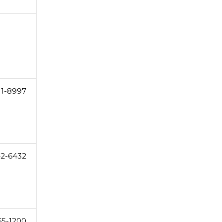
11-8997
42-6432
65-1200