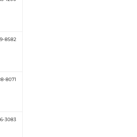
19-8582
88-8071
56-3083