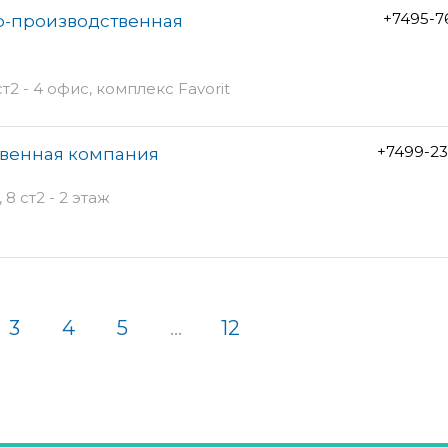
+7495-7
во-производственная
2 - 4 офис, комплекс Favorit
+7499-23
твенная компания
 ст2 - 2 этаж
3
4
5
...
12