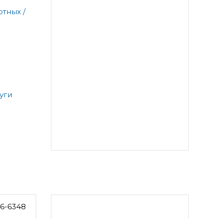
тных /
уги
6-6348