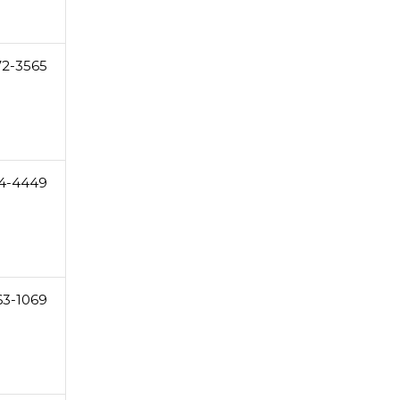
72-3565
4-4449
63-1069