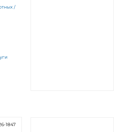
тных /
уги
26-1847