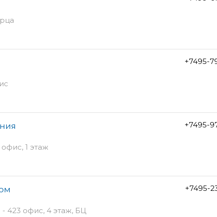
орца
+7495-7
фис
+7495-9
ания
 офис, 1 этаж
+7495-2
дом
 - 423 офис, 4 этаж, БЦ