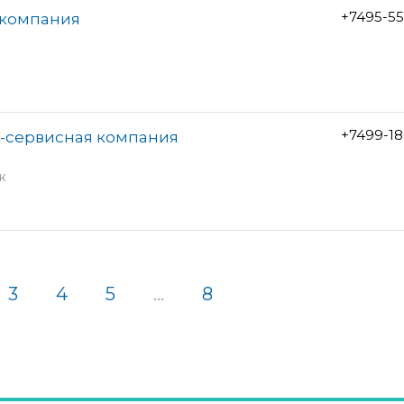
+7495-5
 компания
+7499-1
о-сервисная компания
ж
3
4
5
...
8