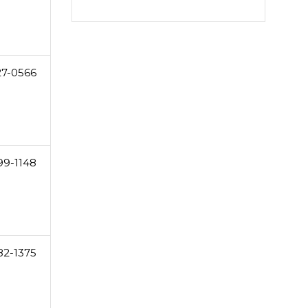
27-0566
99-1148
82-1375