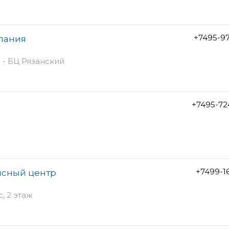
+7495-9
мпания
1 - БЦ Рязанский
+7495-72
+7499-1
исный центр
с, 2 этаж