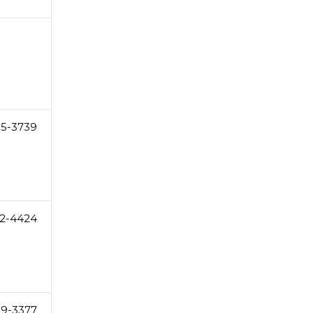
55-3739
2-4424
19-3377