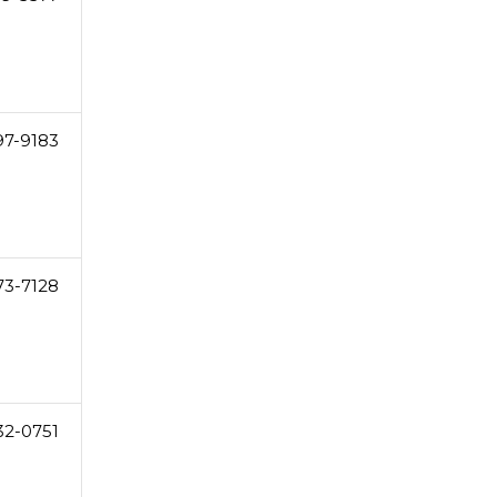
97-9183
73-7128
32-0751