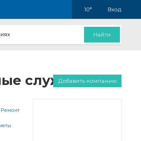
10°
Вход
иях
Найти
нные службы
Добавить компанию
 Ремонт
меты