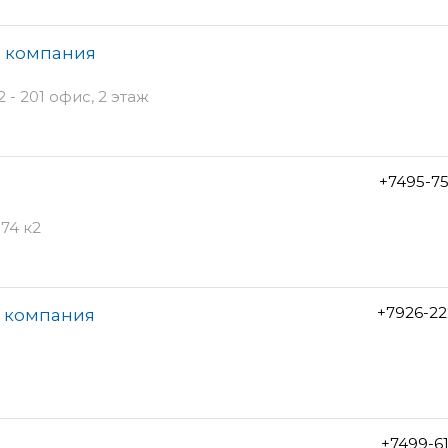
я компания
 - 201 офис, 2 этаж
+7495-7
74 к2
+7926-22
я компания
+7499-6