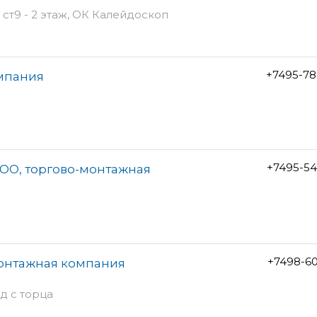
ст9 - 2 этаж, ОК Калейдоскоп
+7495-78
омпания
+7495-54
ООО, торгово-монтажная
+7498-6
монтажная компания
од с торца