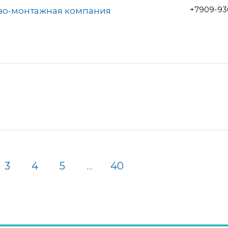
+7909-93
ово-монтажная компания
3
4
5
...
40