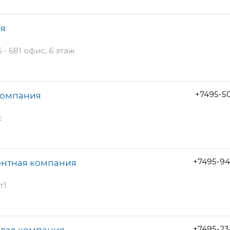
ия
- 681 офис, 6 этаж
+7495-5
компания
с
+7495-94
онтная компания
т1
+7495-23
овая компания