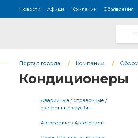
Новости
Афиша
Компании
Объявления
Портал города
Компании
Обору
Кондиционеры
Аварийные / справочные /
экстренные службы
Автосервис / Автотовары
Досуг / Развлечения / Еда