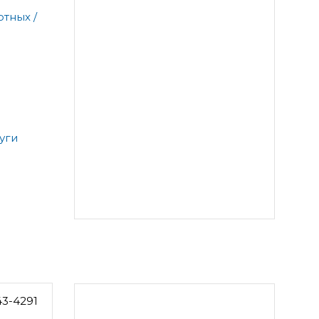
тных /
уги
43-4291