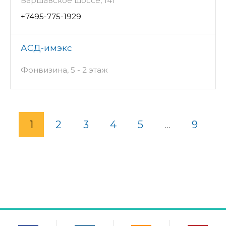
Варшавское шоссе, 141
+7495-775-1929
АСД-имэкс
Фонвизина, 5 - 2 этаж
1
2
3
4
5
...
9