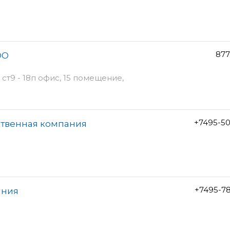
877
ОО
ст9 - 18п офис, 15 помещение,
+7495-5
ственная компания
+7495-7
ания