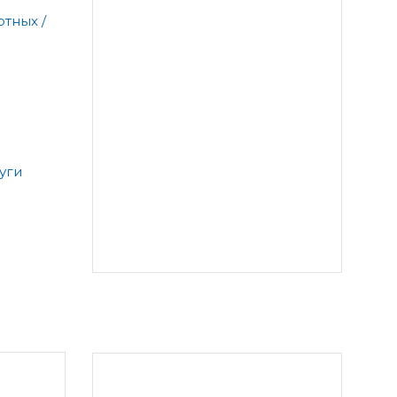
тных /
уги