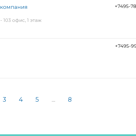
+7495-7
я компания
- 103 офис, 1 этаж
+7495-9
3
4
5
...
8