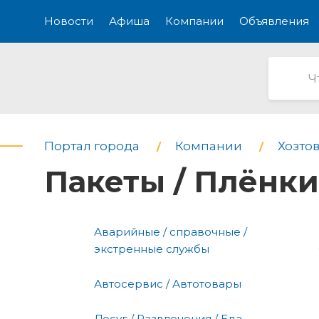
Новости
Афиша
Компании
Объявления
Портал города
Компании
Хозтов
Пакеты / Плёнки
Аварийные / справочные /
экстренные службы
Автосервис / Автотовары
Досуг / Развлечения / Еда