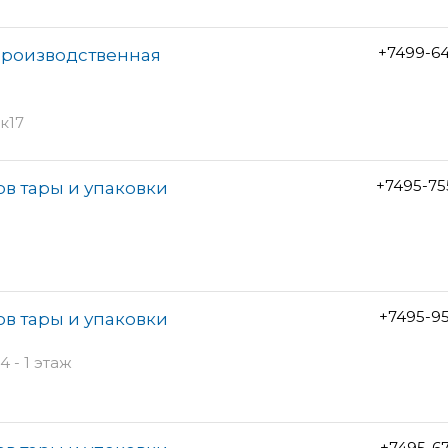
+7499-6
роизводственная
к17
+7495-75
ов тары и упаковки
+7495-9
ов тары и упаковки
 - 1 этаж
+7495-6