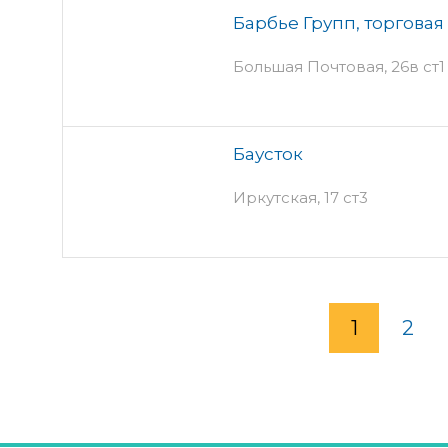
Барбье Групп, торгова
Большая Почтовая, 26в ст1 
Баусток
Иркутская, 17 ст3
1
2