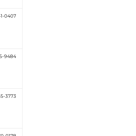
41-0407
5-9484
55-3773
70-0178